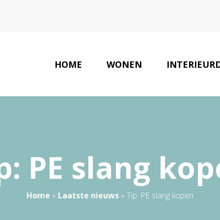
HOME
WONEN
INTERIEUR
INTERI
p: PE slang ko
Home
»
Laatste nieuws
»
Tip: PE slang kopen